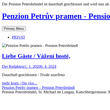
Skip
Die Pension Petersbründel ist dauerhaft geschlossen und wird nun als 
to
content
Penzion Petrův pramen - Pensi
Primary Menu
PRIVAT
Co
Liebe Gäste / Vážení hosté,
a
Der Redakteur
1. 1. 2020
6. 4. 2024
jak…
Dauerhaft geschlossen / Trvale uzavřeno
mehr lesen / číst více...
Penzion Petrův pramen – Pension Petersbründl
Pension Petersbründel, St. Michael im Lungau, Katschbergerstrasse 